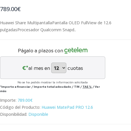
789.00€
Huawei Share MultipantallaPantalla OLED FullView de 12.6
pulgadasProcesador Qualcomm Snapd..
Págalo a plazos con
€*
al mes en
cuotas
No se ha podido mostrar la información solicitada
*Importe a financiar
/
Importe total adeudado
/
TIN
/
TAE
%
/
Ver
más
Importe:
789.00€
Código del Producto:
Huawei MatePad PRO 12.6
Disponibilidad:
Disponible