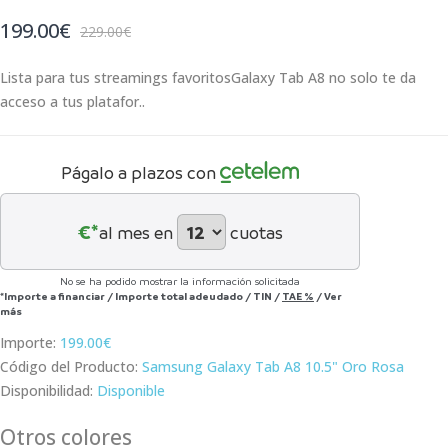
199.00€
229.00€
Lista para tus streamings favoritos Galaxy Tab A8 no solo te da
acceso a tus platafor..
Págalo a plazos con
€*
al mes en
cuotas
No se ha podido mostrar la información solicitada
*Importe a financiar
/
Importe total adeudado
/
TIN
/
TAE
%
/
Ver
más
Importe:
199.00€
Código del Producto:
Samsung Galaxy Tab A8 10.5" Oro Rosa
Disponibilidad:
Disponible
Otros colores