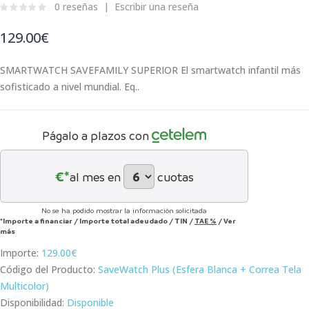
0 reseñas
Escribir una reseña
129.00€
SMARTWATCH SAVEFAMILY SUPERIOR El smartwatch infantil más
sofisticado a nivel mundial. Eq..
Págalo a plazos con
€*
al mes en
cuotas
No se ha podido mostrar la información solicitada
*Importe a financiar
/
Importe total adeudado
/
TIN
/
TAE
%
/
Ver
más
Importe:
129.00€
Código del Producto:
SaveWatch Plus (Esfera Blanca + Correa Tela
Multicolor)
Disponibilidad:
Disponible