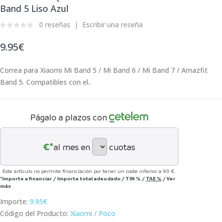
Band 5 Liso Azul
0 reseñas
Escribir una reseña
9.95€
Correa para Xiaomi Mi Band 5 / Mi Band 6 / Mi Band 7 / Amazfit
Band 5. Compatibles con el..
Págalo a plazos con
€*
al mes en
cuotas
Este artículo no permite financiación por tener un coste inferior a 90 €.
*Importe a financiar
/
Importe total adeudado
/
TIN
%
/
TAE
%
/
Ver
más
Importe:
9.95€
Código del Producto:
Xiaomi / Poco