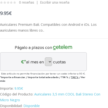
0 reseñas
Escribir una reseña
9.95€
Auriculares Premium Bali. Compatibles con Android e iOs. Los
auriculares manos libres co..
Págalo a plazos con
€*
al mes en
cuotas
Este artículo no permite financiación por tener un coste inferior a 90 €.
*Importe a financiar
/
Importe total adeudado
/
TIN
%
/
TAE
%
/
Ver
más
Importe:
9.95€
Código del Producto:
Auriculares 3,5 mm COOL Bali Stereo Con
Micro Negro
Disponibilidad:
Disponible