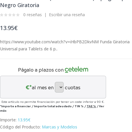
Negro Giratoria
0 reseñas
Escribir una reseña
13.95€
https://www.youtube.com/watch?v=iHbPB2DkvNM Funda Giratoria
Universal para Tablets de 6 p..
Págalo a plazos con
€*
al mes en
cuotas
Este artículo no permite financiación por tener un coste inferior a 90 €.
*Importe a financiar
/
Importe total adeudado
/
TIN
%
/
TAE
%
/
Ver
más
Importe:
13.95€
Código del Producto:
Marcas y Modelos